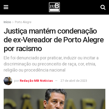
Início
Porto Alegre
Justiça mantém condenação
de ex-Vereador de Porto Alegre
por racismo
Ele foi denunciado por praticar, induzir ou incitar a
discriminação ou preconceito de raça, cor, etnia,
religião ou procedência nacional
por
Redação MB Notícias
27 de abril de 2023