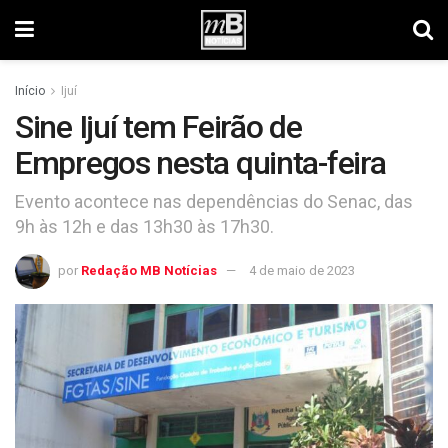
Início
Ijuí
Sine Ijuí tem Feirão de
Empregos nesta quinta-feira
Evento acontece nas dependências do Senac, das
9h às 12h e das 13h30 às 17h30.
por
Redação MB Notícias
4 de maio de 2023