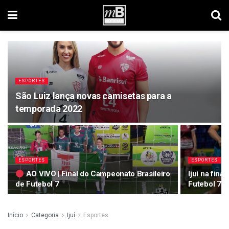
ESPORTES
São Luiz lança novas camisetas para a
temporada 2022
ESPORTES
ESPORTES
AO VIVO | Final do Campeonato Brasileiro
Ijuí na fin
de Futebol 7
Futebol 7
Início
Categoria
Ijuí
Esportes