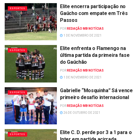
Elite encerra participação no
ESPORTES
Gaúcho com empate em Três
Passos
POR
REDAÇÃO MB NOTÍCIAS
1 DE NOVEMBRO DE 2021
Elite enfrenta o Flamengo na
ESPORTES
última partida da primeira fase
do Gaúchão
POR
REDAÇÃO MB NOTÍCIAS
1 DE NOVEMBRO DE 2021
Gabrielle “Mosquinha” Sá vence
ESPORTES
primeiro desafio internacional
POR
REDAÇÃO MB NOTÍCIAS
26 DE OUTUBRO DE 2021
Elite C. D. perde por 3 a 1 para o
ESPORTES
Inter em partida acirrada