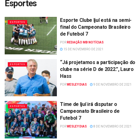
Esportes
Esporte Clube Ijuí está na semi-
ESPORTES
final do Campeonato Brasileiro
de Futebol 7
POR
REDAÇÃO MB NOTÍCIAS
15 DE NOVEMBRO DE 2021
“Já projetamos a participação do
ESPORTES
clube na série D de 2022.”, Lauro
Hass
POR
WESLEY DIAS
9 DE NOVEMBRO DE 2021
Time de Ijuí irá disputar o
ESPORTES
Campeonato Brasileiro de
Futebol 7
POR
WESLEY DIAS
8 DE NOVEMBRO DE 2021