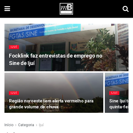
IJUÍ
Focklink faz entrevistas de emprego no
Sine de Ijuí
IJUÍ
IJUÍ
Região noroeste tem alerta vermelho para
Sine Ijuí t
grande volume de chuva
quinta-feira
Início
Categoria
Ijuí