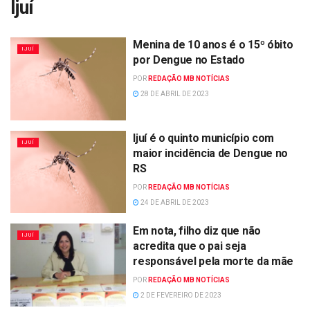
Ijuí
Menina de 10 anos é o 15º óbito
IJUÍ
por Dengue no Estado
POR
REDAÇÃO MB NOTÍCIAS
28 DE ABRIL DE 2023
Ijuí é o quinto município com
IJUÍ
maior incidência de Dengue no
RS
POR
REDAÇÃO MB NOTÍCIAS
24 DE ABRIL DE 2023
Em nota, filho diz que não
IJUÍ
acredita que o pai seja
responsável pela morte da mãe
POR
REDAÇÃO MB NOTÍCIAS
2 DE FEVEREIRO DE 2023