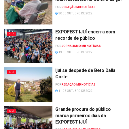
POR
REDAÇÃO MB NOTÍCIAS
30 DE OUTUBRO DE 2022
EXPOFEST IJUÍ encerra com
IJUÍ
recorde de público
POR
JORNALISMO MB NOTÍCIAS
19 DE OUTUBRO DE 2022
Ijuí se despede de Beto Dalla
IJUÍ
Corte
POR
REDAÇÃO MB NOTÍCIAS
11 DE OUTUBRO DE 2022
Grande procura do público
IJUÍ
marca primeiros dias da
EXPOFEST IJUÍ