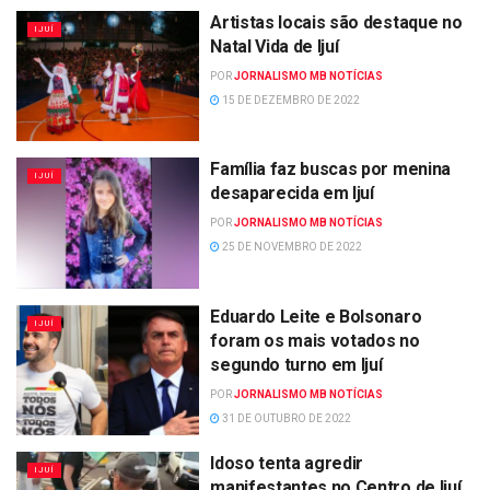
Artistas locais são destaque no
IJUÍ
Natal Vida de Ijuí
POR
JORNALISMO MB NOTÍCIAS
15 DE DEZEMBRO DE 2022
Família faz buscas por menina
IJUÍ
desaparecida em Ijuí
POR
JORNALISMO MB NOTÍCIAS
25 DE NOVEMBRO DE 2022
Eduardo Leite e Bolsonaro
IJUÍ
foram os mais votados no
segundo turno em Ijuí
POR
JORNALISMO MB NOTÍCIAS
31 DE OUTUBRO DE 2022
Idoso tenta agredir
IJUÍ
manifestantes no Centro de Ijuí