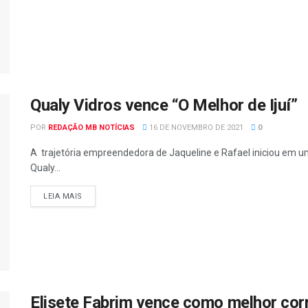
Qualy Vidros vence “O Melhor de Ijuí”
POR
REDAÇÃO MB NOTÍCIAS
16 DE NOVEMBRO DE 2021
0
A trajetória empreendedora de Jaqueline e Rafael iniciou em u
Qualy...
LEIA MAIS
Elisete‌ ‌Fabrim‌ ‌vence‌ ‌como‌ ‌melhor‌ ‌correto