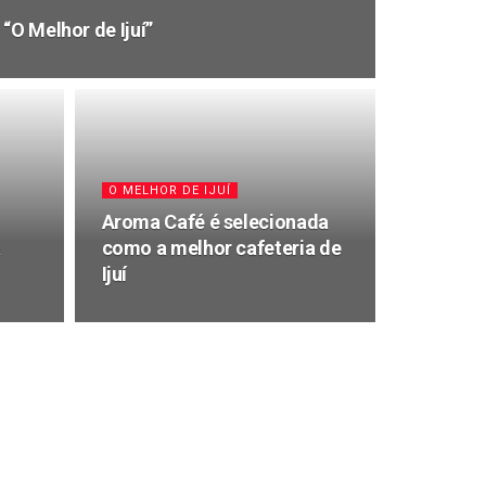
“O Melhor de Ijuí”
O MELHOR DE IJUÍ
Aroma Café é selecionada
a
como a melhor cafeteria de
Ijuí