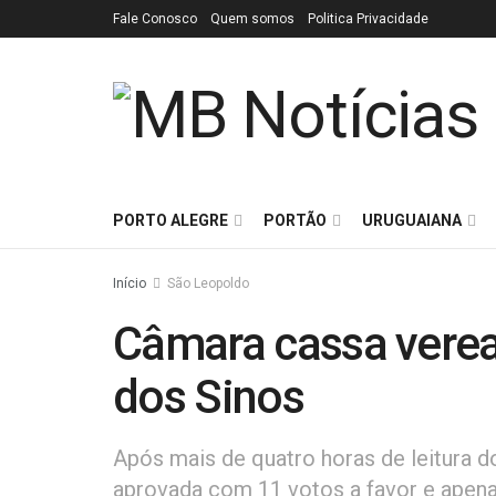
Fale Conosco
Quem somos
Politica Privacidade
PORTO ALEGRE
PORTÃO
URUGUAIANA
Início
São Leopoldo
Câmara cassa verea
dos Sinos
Após mais de quatro horas de leitura 
aprovada com 11 votos a favor e apena