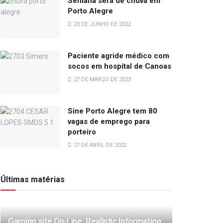
Semana será de chuva em
Porto Alegre
20 DE JUNHO DE 2022
Paciente agride médico com
socos em hospital de Canoas
27 DE MARÇO DE 2023
Sine Porto Alegre tem 80
vagas de emprego para
porteiro
27 DE ABRIL DE 2022
Últimas matérias
Gaming site On-Line: Realistic Information