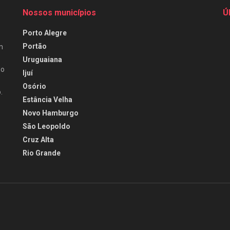
Nossos municípios
Ú
Porto Alegre
Portão
m
Uruguaiana
do
Ijuí
Osório
.
Estância Velha
Novo Hamburgo
São Leopoldo
Cruz Alta
Rio Grande