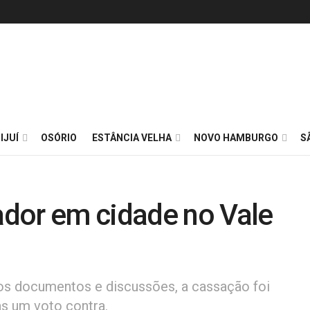
IJUÍ
OSÓRIO
ESTÂNCIA VELHA
NOVO HAMBURGO
S
dor em cidade no Vale
dos documentos e discussões, a cassação foi
s um voto contra.