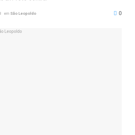
0
3
em
São Leopoldo