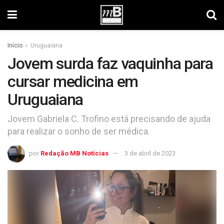
Início
Uruguaiana
Jovem surda faz vaquinha para
cursar medicina em
Uruguaiana
Jovem Gabriela C. Trofino está precisando de ajuda
para realizar o sonho de ser médica.
por
Redação MB Notícias
3 de abril de 2023