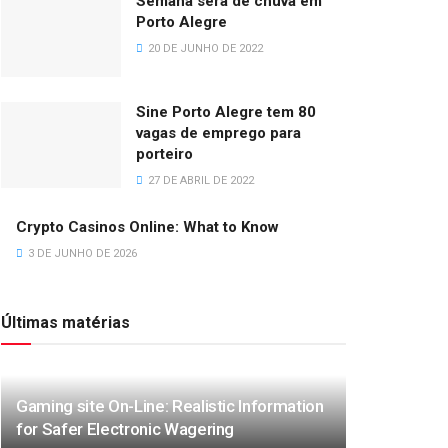
Semana será de chuva em
Porto Alegre
20 DE JUNHO DE 2022
Sine Porto Alegre tem 80
vagas de emprego para
porteiro
27 DE ABRIL DE 2022
Crypto Casinos Online: What to Know
3 DE JUNHO DE 2026
Últimas matérias
Gaming site On-Line: Realistic Information
for Safer Electronic Wagering