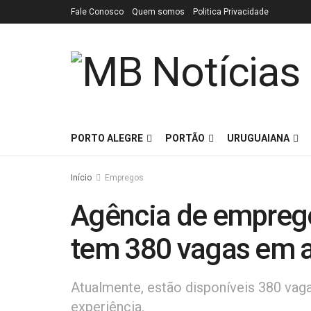
Fale Conosco
Quem somos
Politica Privacidade
PORTO ALEGRE
PORTÃO
URUGUAIANA
Início
Empregos
Agência de empre
tem 380 vagas em 
Atualmente, estão disponíveis 380 vaga
experiência.