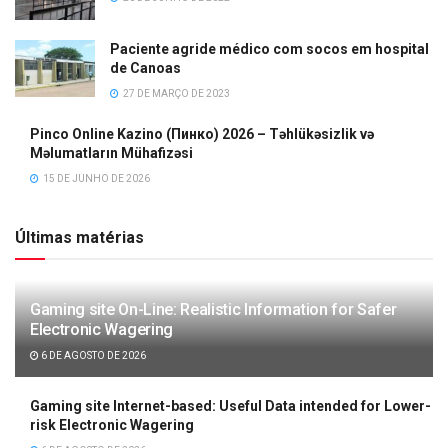
Paciente agride médico com socos em hospital
de Canoas
27 DE MARÇO DE 2023
Pinco Online Kazino (Пинко) 2026 – Təhlükəsizlik və
Məlumatların Mühafizəsi
15 DE JUNHO DE 2026
Últimas matérias
Gaming site On-Line: Realistic Information for Safer
Electronic Wagering
6 DE AGOSTO DE 2026
Gaming site Internet-based: Useful Data intended for Lower-
risk Electronic Wagering