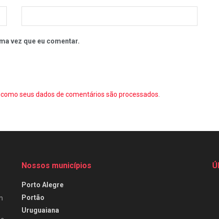
ma vez que eu comentar.
como seus dados de comentários são processados
.
Nossos municípios
Ú
Porto Alegre
Portão
m
Uruguaiana