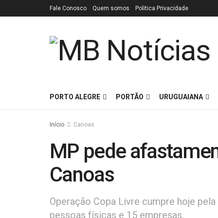
Fale Conosco
Quem somos
Politica Privacidade
PORTO ALEGRE
PORTÃO
URUGUAIANA
Início
Canoas
MP pede afastament
Canoas
Operação Copa Livre cumpre hoje pela
pessoas físicas e 15 empresas.