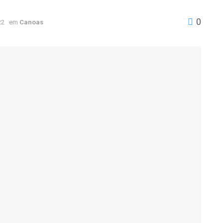
0
22
em
Canoas