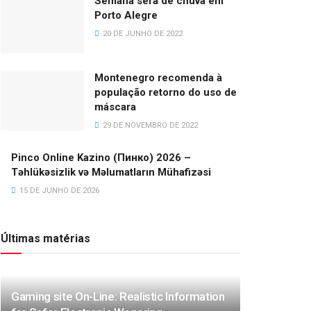
Semana será de chuva em
Porto Alegre
20 DE JUNHO DE 2022
Montenegro recomenda à
população retorno do uso de
máscara
29 DE NOVEMBRO DE 2022
Pinco Online Kazino (Пинко) 2026 –
Təhlükəsizlik və Məlumatların Mühafizəsi
15 DE JUNHO DE 2026
Últimas matérias
Gaming site On-Line: Realistic Information