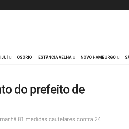
IJUÍ
OSÓRIO
ESTÂNCIA VELHA
NOVO HAMBURGO
S
o do prefeito de
 manhã 81 medidas cautelares contra 24