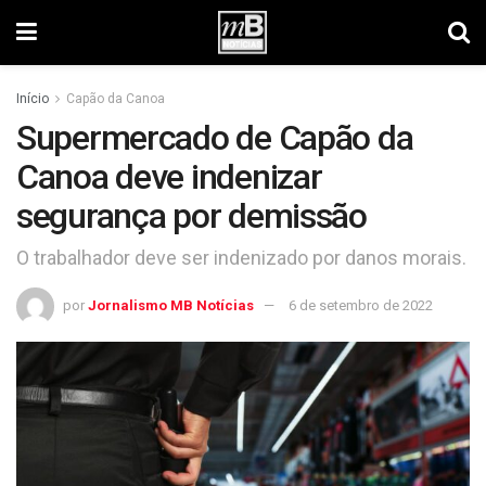
Início
Capão da Canoa
Supermercado de Capão da
Canoa deve indenizar
segurança por demissão
O trabalhador deve ser indenizado por danos morais.
por
Jornalismo MB Notícias
6 de setembro de 2022