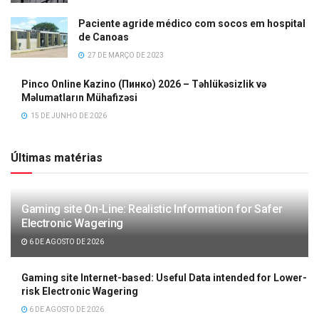
Paciente agride médico com socos em hospital
de Canoas
27 DE MARÇO DE 2023
Pinco Online Kazino (Пинко) 2026 – Təhlükəsizlik və
Məlumatların Mühafizəsi
15 DE JUNHO DE 2026
Últimas matérias
Gaming site On-Line: Realistic Information for Safer
Electronic Wagering
6 DE AGOSTO DE 2026
Gaming site Internet-based: Useful Data intended for Lower-
risk Electronic Wagering
6 DE AGOSTO DE 2026