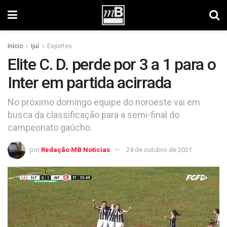
Início
Ijuí
Esportes
Elite C. D. perde por 3 a 1 para o
Inter em partida acirrada
No próximo domingo equipe do noroeste vai em
busca da classificação para a semi-final do
campeonato gaúcho.
por
Redação MB Notícias
24 de outubro de 2021