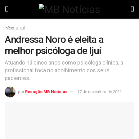
Início
Ijuí
Andressa Noro é eleita a
melhor psicóloga de Ijuí
Atuando há cinco anos como psicóloga clínica, a
profissional foca no acolhimento dos seus
pacientes.
por
Redação MB Notícias
17 de novembro de 2021