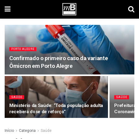
PORTO ALEGRE
Confirmado o primeiro caso da variante
Ômicron em Porto Alegre
SAÚDE
SAÚDE
Ministério da Saúde: “Toda população adulta
Prefeitura 
receberá dose de reforço”
Coronavírus
Início
Categoria
Saúde