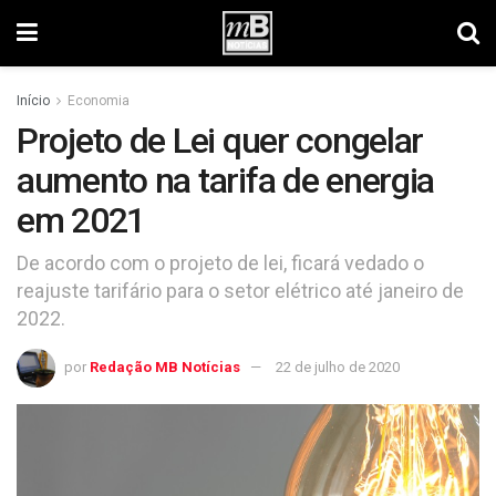
Início
Economia
Projeto de Lei quer congelar
aumento na tarifa de energia
em 2021
De acordo com o projeto de lei, ficará vedado o
reajuste tarifário para o setor elétrico até janeiro de
2022.
por
Redação MB Notícias
22 de julho de 2020