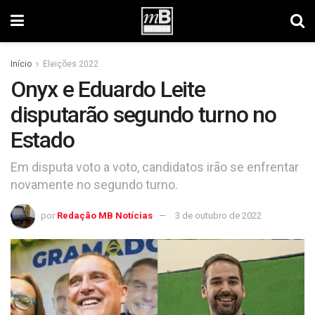
Início
Eleições 2022
Onyx e Eduardo Leite
disputarão segundo turno no
Estado
Em disputa voto a voto, candidatos irão se enfrentar
novamente no segundo turno.
por
Redação MB Notícias
3 de outubro de 2022