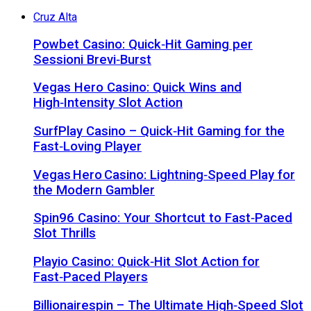
Cruz Alta
Powbet Casino: Quick‑Hit Gaming per
Sessioni Brevi‑Burst
Vegas Hero Casino: Quick Wins and
High‑Intensity Slot Action
SurfPlay Casino – Quick‑Hit Gaming for the
Fast‑Loving Player
Vegas Hero Casino: Lightning‑Speed Play for
the Modern Gambler
Spin96 Casino: Your Shortcut to Fast‑Paced
Slot Thrills
Playio Casino: Quick‑Hit Slot Action for
Fast‑Paced Players
Billionairespin – The Ultimate High‑Speed Slot