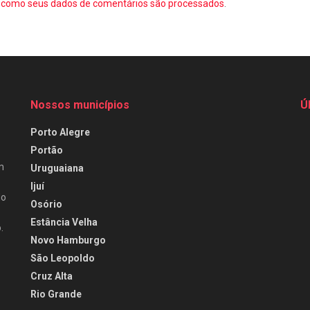
como seus dados de comentários são processados
.
Nossos municípios
Ú
Porto Alegre
Portão
m
Uruguaiana
Ijuí
do
Osório
Estância Velha
.
Novo Hamburgo
São Leopoldo
Cruz Alta
Rio Grande