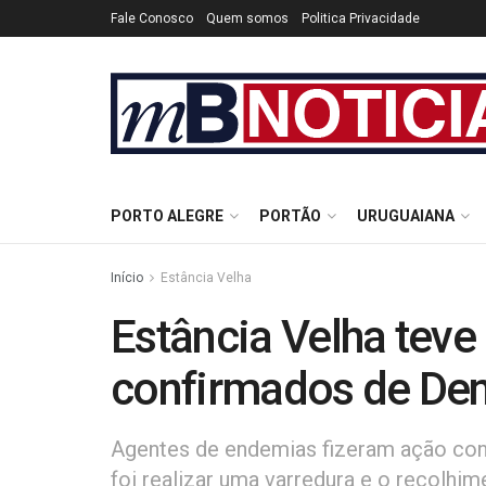
Fale Conosco
Quem somos
Politica Privacidade
PORTO ALEGRE
PORTÃO
URUGUAIANA
Início
Estância Velha
Estância Velha teve
confirmados de De
Agentes de endemias fizeram ação cont
foi realizar uma varredura e o recolhi