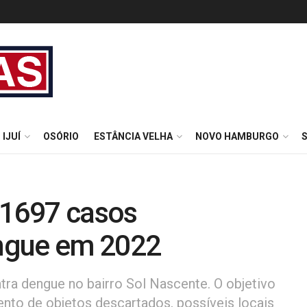
IJUÍ
OSÓRIO
ESTÂNCIA VELHA
NOVO HAMBURGO
 1697 casos
ngue em 2022
ra dengue no bairro Sol Nascente. O objetivo
mento de objetos descartados, possíveis locais