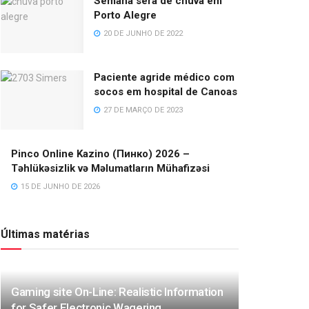
Semana será de chuva em
Porto Alegre
20 DE JUNHO DE 2022
Paciente agride médico com
socos em hospital de Canoas
27 DE MARÇO DE 2023
Pinco Online Kazino (Пинко) 2026 –
Təhlükəsizlik və Məlumatların Mühafizəsi
15 DE JUNHO DE 2026
Últimas matérias
Gaming site On-Line: Realistic Information
for Safer Electronic Wagering