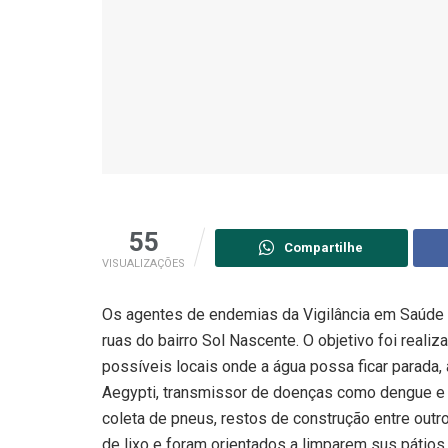
55
Compartilhe
VISUALIZAÇÕES
Os agentes de endemias da Vigilância em Saúde 
ruas do bairro Sol Nascente. O objetivo foi reali
possíveis locais onde a água possa ficar parada,
Aegypti, transmissor de doenças como dengue e 
coleta de pneus, restos de construção entre out
de lixo e foram orientados a limparem sus pátio