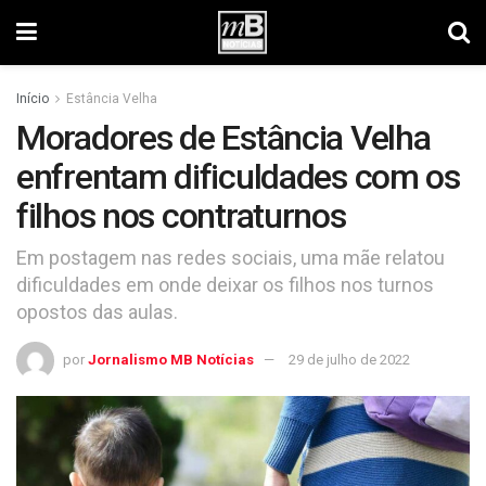
Início
Estância Velha
Moradores de Estância Velha
enfrentam dificuldades com os
filhos nos contraturnos
Em postagem nas redes sociais, uma mãe relatou
dificuldades em onde deixar os filhos nos turnos
opostos das aulas.
por
Jornalismo MB Notícias
29 de julho de 2022