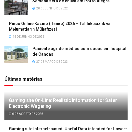
Semana será de chuva em Porto Alegre
20 DE JUNHO DE 2022
Pinco Online Kazino (Пинко) 2026 – Təhlükəsizlik və
Məlumatların Mühafizəsi
15 DE JUNHO DE 2026
Paciente agride médico com socos em hospital
de Canoas
27 DE MARÇO DE 2023
Últimas matérias
Gaming site On-Line: Realistic Information for Safer
Electronic Wagering
6 DE AGOSTO DE 2026
Gaming site Internet-based: Useful Data intended for Lower-