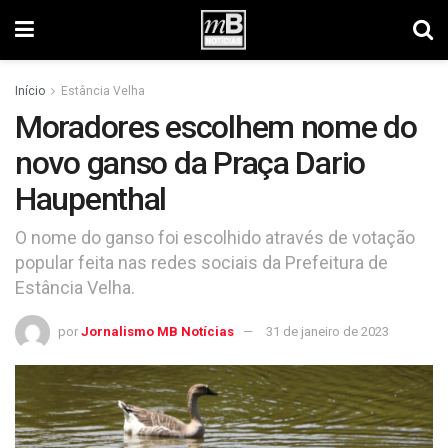
Início
Estância Velha
Moradores escolhem nome do
novo ganso da Praça Dario
Haupenthal
O nome do ganso foi escolhido através de votação
popular feita nas redes sociais da Prefeitura de
Estância Velha.
por
Jornalismo MB Notícias
31 de janeiro de 2023