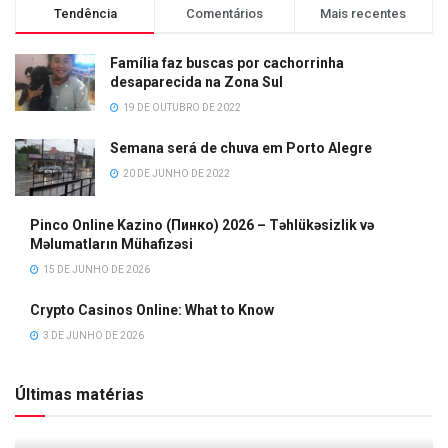
Tendência
Comentários
Mais recentes
Família faz buscas por cachorrinha
desaparecida na Zona Sul
19 DE OUTUBRO DE 2022
Semana será de chuva em Porto Alegre
20 DE JUNHO DE 2022
Pinco Online Kazino (Пинко) 2026 – Təhlükəsizlik və
Məlumatların Mühafizəsi
15 DE JUNHO DE 2026
Crypto Casinos Online: What to Know
3 DE JUNHO DE 2026
Últimas matérias