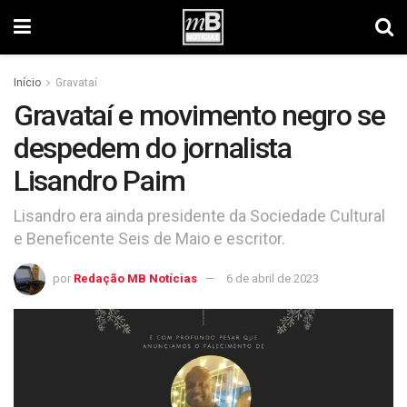
Início
Gravataí
Gravataí e movimento negro se
despedem do jornalista
Lisandro Paim
Lisandro era ainda presidente da Sociedade Cultural
e Beneficente Seis de Maio e escritor.
por
Redação MB Notícias
6 de abril de 2023