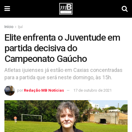
Início
Ijuí
Elite enfrenta o Juventude em
partida decisiva do
Campeonato Gaúcho
Atletas ijuienses já estão em Caxias concentradas
para a partida que será neste domingo, às 15h.
por
Redação MB Notícias
17 de outubro de 2021