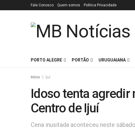
Fale Conosco
Quem somos
Politica Privacidade
PORTO ALEGRE
PORTÃO
URUGUAIANA
Início
Ijuí
Idoso tenta agredir
Centro de Ijuí
Cena inusitada aconteceu neste sábado