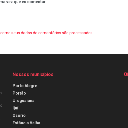
ma vez que eu comentar.
como seus dados de comentários são processados
.
Nossos municípios
Ú
Porto Alegre
m
Portão
Uruguaiana
do
Ijuí
Osório
.
Estância Velha