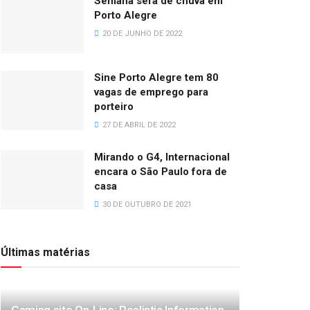
Semana será de chuva em
Porto Alegre
20 DE JUNHO DE 2022
Sine Porto Alegre tem 80
vagas de emprego para
porteiro
27 DE ABRIL DE 2022
Mirando o G4, Internacional
encara o São Paulo fora de
casa
30 DE OUTUBRO DE 2021
Últimas matérias
Gaming site On-Line: Realistic Information