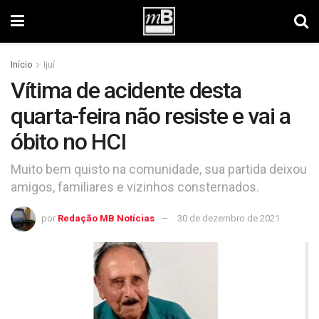
Início
Ijuí
Vítima de acidente desta
quarta-feira não resiste e vai a
óbito no HCI
Muito bem quisto na comunidade, sua partida deixou
amigos, familiares e vizinhos consternados.
por
Redação MB Notícias
30 de dezembro de 2021