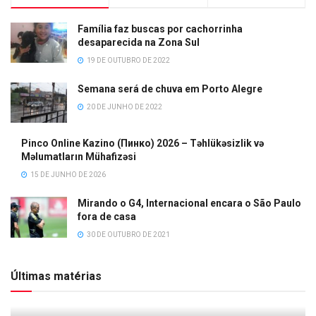
Família faz buscas por cachorrinha
desaparecida na Zona Sul
19 DE OUTUBRO DE 2022
Semana será de chuva em Porto Alegre
20 DE JUNHO DE 2022
Pinco Online Kazino (Пинко) 2026 – Təhlükəsizlik və
Məlumatların Mühafizəsi
15 DE JUNHO DE 2026
Mirando o G4, Internacional encara o São Paulo
fora de casa
30 DE OUTUBRO DE 2021
Últimas matérias