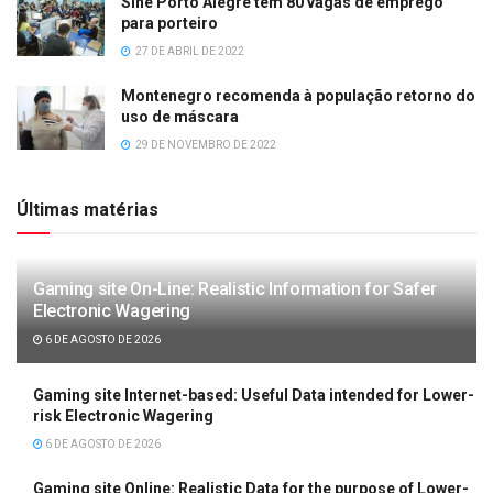
Sine Porto Alegre tem 80 vagas de emprego
para porteiro
27 DE ABRIL DE 2022
Montenegro recomenda à população retorno do
uso de máscara
29 DE NOVEMBRO DE 2022
Últimas matérias
Gaming site On-Line: Realistic Information for Safer
Electronic Wagering
6 DE AGOSTO DE 2026
Gaming site Internet-based: Useful Data intended for Lower-
risk Electronic Wagering
6 DE AGOSTO DE 2026
Gaming site Online: Realistic Data for the purpose of Lower-