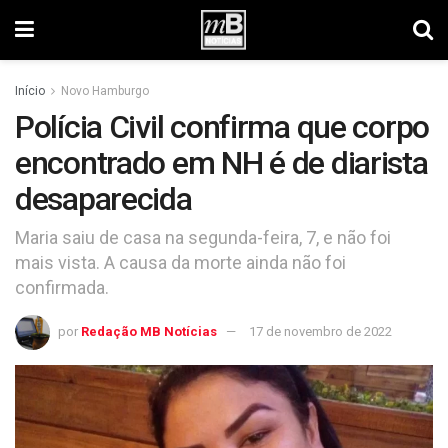
Início
Novo Hamburgo
Polícia Civil confirma que corpo
encontrado em NH é de diarista
desaparecida
Maria saiu de casa na segunda-feira, 7, e não foi
mais vista. A causa da morte ainda não foi
confirmada.
por
Redação MB Notícias
17 de novembro de 2022