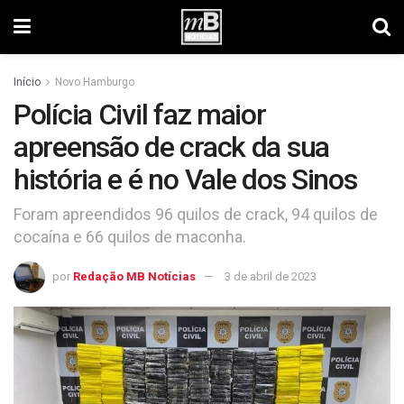
Início
Novo Hamburgo
Polícia Civil faz maior
apreensão de crack da sua
história e é no Vale dos Sinos
Foram apreendidos 96 quilos de crack, 94 quilos de
cocaína e 66 quilos de maconha.
por
Redação MB Notícias
3 de abril de 2023