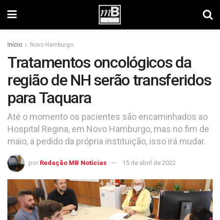
Início
Novo Hamburgo
Tratamentos oncológicos da
região de NH serão transferidos
para Taquara
Até o momento os pacientes são encaminhados ao
Hospital Regina, em Novo Hamburgo, mas no fim de
maio, a pedido da própria instituição, isso irá mudar.
por
Redação MB Notícias
15 de abril de 2022