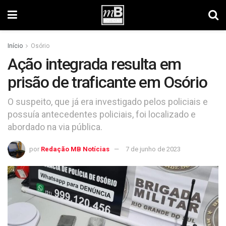
Início
Osório
Ação integrada resulta em
prisão de traficante em Osório
O suspeito, que já era investigado pelos policiais e
possuía antecedentes policiais, foi localizado e
abordado na via pública.
por
Redação MB Notícias
7 de junho de 2023