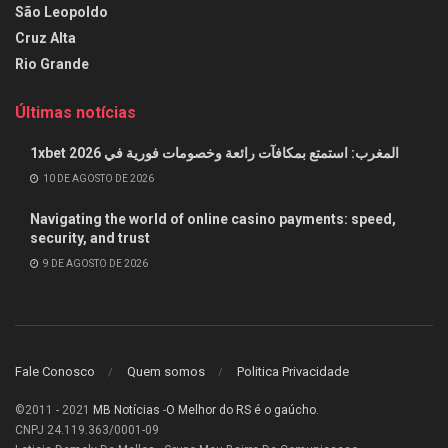
São Leopoldo
Cruz Alta
Rio Grande
Últimas notícias
1xbet المغرب: استمتع بمكافآت رائعة وخصومات فورية في 2026
10 DE AGOSTO DE 2026
Navigating the world of online casino payments: speed,
security, and trust
9 DE AGOSTO DE 2026
Fale Conosco
Quem somos
Politica Privacidade
©2011 - 2021
MB Notícias
-
O Melhor do RS é o gaúcho
.
CNPJ 24.119.363/0001-09