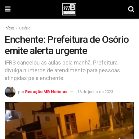
Início
Osório
Enchente: Prefeitura de Osório
emite alerta urgente
IFRS cancelou as aulas pela manhã. Prefeitura
divulga números de atendimento para pessoas
atingidas pela enchente.
por
Redação MB Notícias
16 de junho de 2023