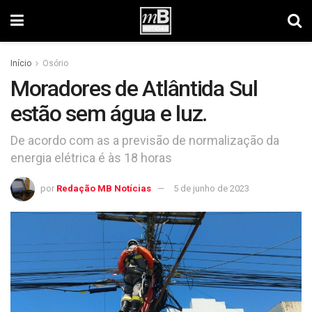
Início
Osório
Moradores de Atlântida Sul
estão sem água e luz.
De acordo com as a previsão de normalização da
energia elétrica é às 18 horas
por
Redação MB Notícias
5 de junho de 2023