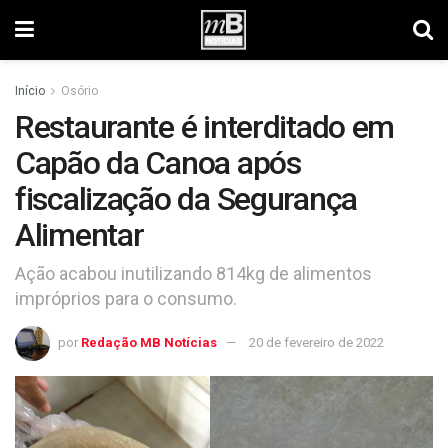
Início
Osório
Restaurante é interditado em
Capão da Canoa após
fiscalização da Segurança
Alimentar
Ação acabou inutilizando 814kg de alimentos
impróprios para o consumo.
por
Redação MB Notícias
20 de fevereiro de 2022