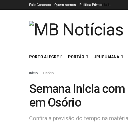
Fale Conosco
Quem somos
Politica Privacidade
PORTO ALEGRE
PORTÃO
URUGUAIANA
Início
Osório
Semana inicia com 
em Osório
Confira a previsão do tempo na matéria