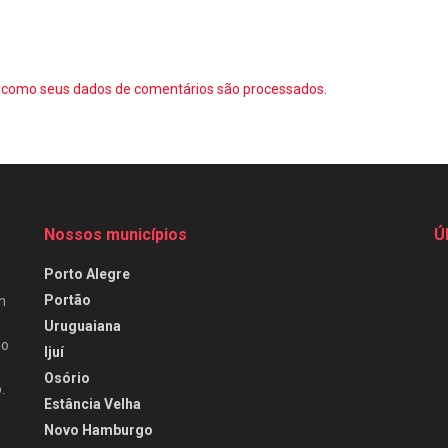
como seus dados de comentários são processados
.
Nossos municípios
Ú
Porto Alegre
Portão
m
Uruguaiana
do
Ijuí
Osório
.
Estância Velha
Novo Hamburgo