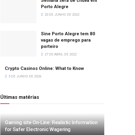
Semana será de chuva em
Porto Alegre
20 DE JUNHO DE 2022
Sine Porto Alegre tem 80
vagas de emprego para
porteiro
27 DE ABRIL DE 2022
Crypto Casinos Online: What to Know
3 DE JUNHO DE 2026
Últimas matérias
Gaming site On-Line: Realistic Information
for Safer Electronic Wagering