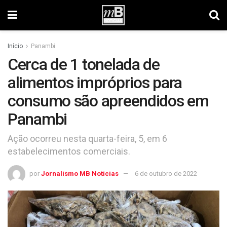
Início
Panambi
Cerca de 1 tonelada de
alimentos impróprios para
consumo são apreendidos em
Panambi
Ação ocorreu nesta quarta-feira, 5, em 6
estabelecimentos comerciais.
por
Jornalismo MB Notícias
6 de outubro de 2022