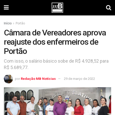
Início
Portão
Câmara de Vereadores aprova
reajuste dos enfermeiros de
Portão
Com isso, o salário básico sobe de R$ 4.928,52 para
R$ 5.689,77.
por
Redação MB Notícias
29 de março de 2022