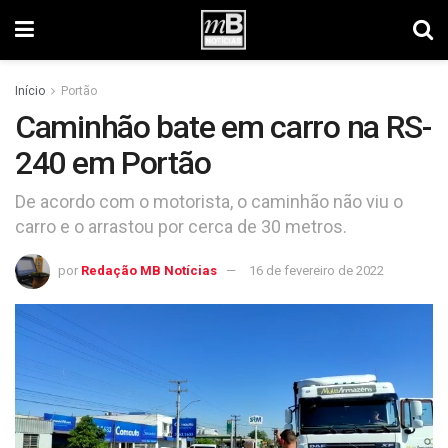
Início
Portão
Caminhão bate em carro na RS-
240 em Portão
De acordo com o motorista, o caminhão não viu o
carro e o arrastou por cerca de 30 metros.
por
Redação MB Notícias
16 de fevereiro de 2022