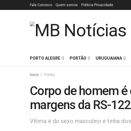
Fale Conosco
Quem somos
Politica Privacidade
PORTO ALEGRE
PORTÃO
URUGUAIANA
Início
Portão
Corpo de homem é 
margens da RS-122
Vítima é do sexo masculino e tinha div