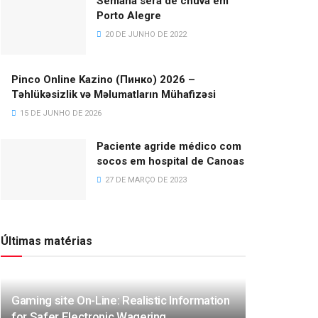
Semana será de chuva em
Porto Alegre
20 DE JUNHO DE 2022
Pinco Online Kazino (Пинко) 2026 –
Təhlükəsizlik və Məlumatların Mühafizəsi
15 DE JUNHO DE 2026
Paciente agride médico com
socos em hospital de Canoas
27 DE MARÇO DE 2023
Últimas matérias
Gaming site On-Line: Realistic Information
for Safer Electronic Wagering