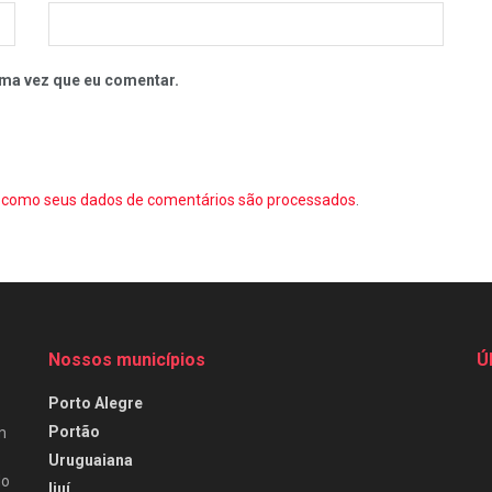
ma vez que eu comentar.
como seus dados de comentários são processados
.
Nossos municípios
Ú
Porto Alegre
Portão
m
Uruguaiana
do
Ijuí