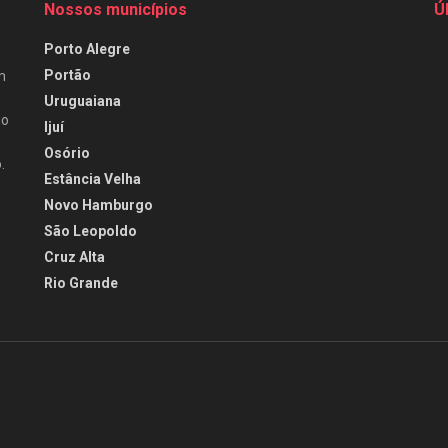
Nossos municípios
Ú
Porto Alegre
Portão
m
Uruguaiana
do
Ijuí
Osório
.
Estância Velha
Novo Hamburgo
São Leopoldo
Cruz Alta
Rio Grande