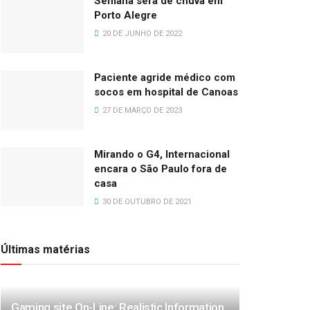
Semana será de chuva em
Porto Alegre
20 DE JUNHO DE 2022
Paciente agride médico com
socos em hospital de Canoas
27 DE MARÇO DE 2023
Mirando o G4, Internacional
encara o São Paulo fora de
casa
30 DE OUTUBRO DE 2021
Últimas matérias
Gaming site On-Line: Realistic Information