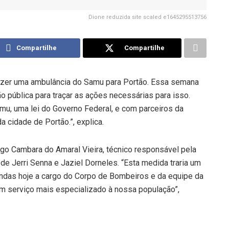
Dione reduzida site scaled e1645295513756
Compartilhe
Compartilhe
razer uma ambulância do Samu para Portão. Essa semana
ão pública para traçar as ações necessárias para isso.
u, uma lei do Governo Federal, e com parceiros da
a cidade de Portão.”, explica.
igo Cambara do Amaral Vieira, técnico responsável pela
e Jerri Senna e Jaziel Dorneles. “Esta medida traria um
andas hoje a cargo do Corpo de Bombeiros e da equipe da
um serviço mais especializado à nossa população”,