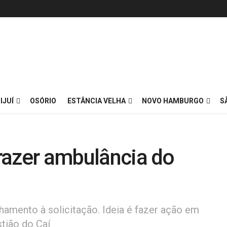
IJUÍ
OSÓRIO
ESTÂNCIA VELHA
NOVO HAMBURGO
S
trazer ambulância do
amento à solicitação. Ideia é fazer ação em
tião do Caí