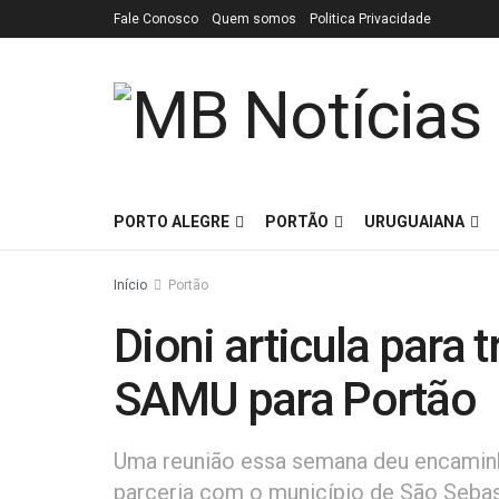
Fale Conosco
Quem somos
Politica Privacidade
PORTO ALEGRE
PORTÃO
URUGUAIANA
Início
Portão
Dioni articula para 
SAMU para Portão
Uma reunião essa semana deu encaminh
parceria com o município de São Sebas