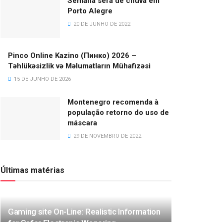
Semana será de chuva em
Porto Alegre
20 DE JUNHO DE 2022
Pinco Online Kazino (Пинко) 2026 –
Təhlükəsizlik və Məlumatların Mühafizəsi
15 DE JUNHO DE 2026
Montenegro recomenda à
população retorno do uso de
máscara
29 DE NOVEMBRO DE 2022
Últimas matérias
Gaming site On-Line: Realistic Information