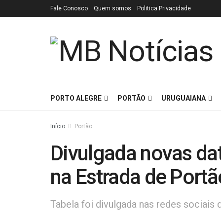
Fale Conosco
Quem somos
Politica Privacidade
PORTO ALEGRE
PORTÃO
URUGUAIANA
Início
Portão
Divulgada novas dat
na Estrada de Portã
Tabela foi divulgada nas redes sociais d