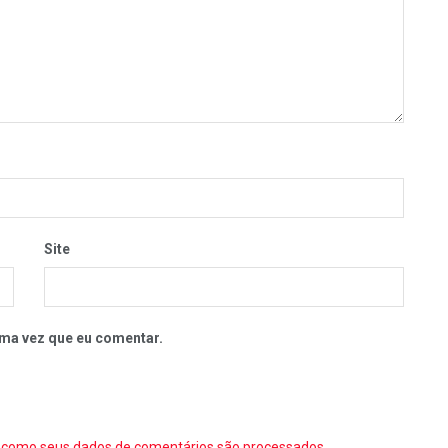
Site
ma vez que eu comentar.
como seus dados de comentários são processados
.