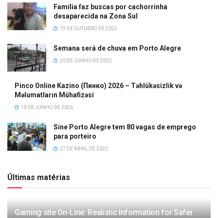
Família faz buscas por cachorrinha
desaparecida na Zona Sul
19 DE OUTUBRO DE 2022
Semana será de chuva em Porto Alegre
20 DE JUNHO DE 2022
Pinco Online Kazino (Пинко) 2026 – Təhlükəsizlik və
Məlumatların Mühafizəsi
15 DE JUNHO DE 2026
Sine Porto Alegre tem 80 vagas de emprego
para porteiro
27 DE ABRIL DE 2022
Últimas matérias
Gaming site On-Line: Realistic Information for Safer