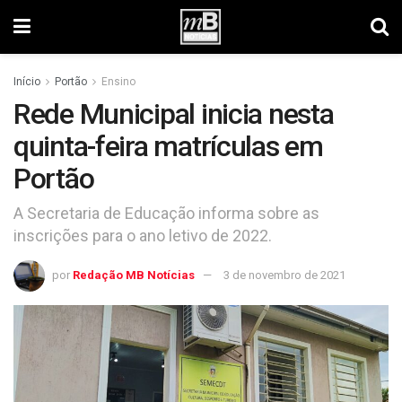
Início
Portão
Ensino
Rede Municipal inicia nesta
quinta-feira matrículas em
Portão
A Secretaria de Educação informa sobre as
inscrições para o ano letivo de 2022.
por
Redação MB Notícias
3 de novembro de 2021