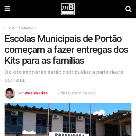
Início
Educação
Escolas Municipais de Portão
começam a fazer entregas dos
Kits para as famílias
Os kits escolares serão distribuídos a partir desta
semana.
por
Wesley Dias
8 de fevereiro de 2022