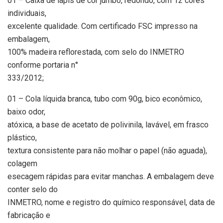
01 – Caixa de lápis de cor jumbo, redondo, com 12 cores
individuais,
excelente qualidade. Com certificado FSC impresso na
embalagem,
100% madeira reflorestada, com selo do INMETRO
conforme portaria n°
333/2012;
01 – Cola líquida branca, tubo com 90g, bico econômico,
baixo odor,
atóxica, a base de acetato de polivinila, lavável, em frasco
plástico,
textura consistente para não molhar o papel (não aguada),
colagem
esecagem rápidas para evitar manchas. A embalagem deve
conter selo do
INMETRO, nome e registro do químico responsável, data de
fabricação e