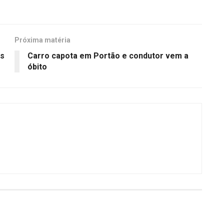
Próxima matéria
os
Carro capota em Portão e condutor vem a
óbito