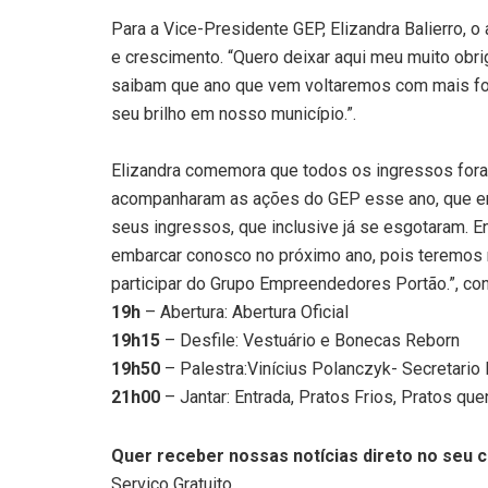
Para a Vice-Presidente GEP, Elizandra Balierro, o
e crescimento
. “Quero deixar aqui meu muito obr
saibam que ano que vem voltaremos com mais for
seu brilho em nosso município.”.
Elizandra comemora que todos os ingressos for
acompanharam as ações do GEP esse ano, que e
seus ingressos, que inclusive já se esgotaram.
E
embarcar conosco no próximo ano, pois teremos
participar do Grupo Empreendedores Portão.”, con
19h
– Abertura: Abertura Oficial
19h15
– Desfile: Vestuário e Bonecas Reborn
19h50
– Palestra:Vinícius Polanczyk- Secretario 
21h00
– Jantar: Entrada, Pratos Frios, Pratos q
Quer receber nossas notícias direto no seu c
Serviço Gratuito.