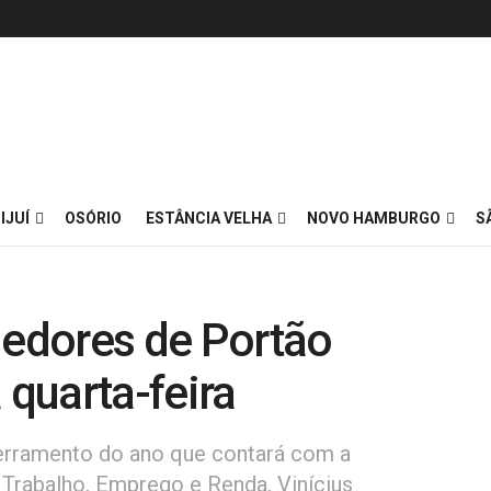
IJUÍ
OSÓRIO
ESTÂNCIA VELHA
NOVO HAMBURGO
S
edores de Portão
 quarta-feira
erramento do ano que contará com a
 Trabalho, Emprego e Renda, Vinícius