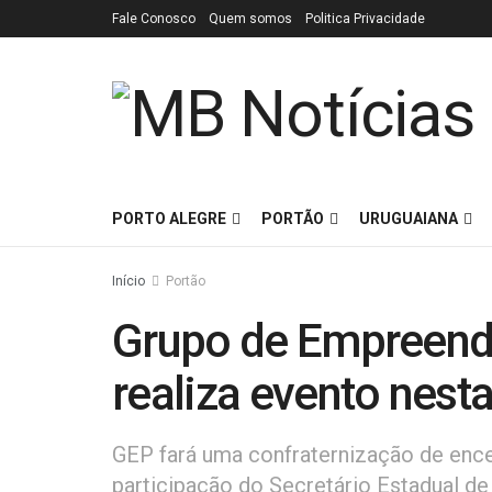
Fale Conosco
Quem somos
Politica Privacidade
PORTO ALEGRE
PORTÃO
URUGUAIANA
Início
Portão
Grupo de Empreend
realiza evento nesta
GEP fará uma confraternização de enc
participação do Secretário Estadual de