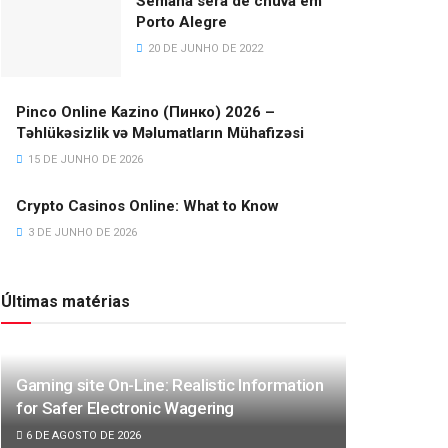
Semana será de chuva em
Porto Alegre
20 DE JUNHO DE 2022
Pinco Online Kazino (Пинко) 2026 –
Təhlükəsizlik və Məlumatların Mühafizəsi
15 DE JUNHO DE 2026
Crypto Casinos Online: What to Know
3 DE JUNHO DE 2026
Últimas matérias
Gaming site On-Line: Realistic Information
for Safer Electronic Wagering
6 DE AGOSTO DE 2026