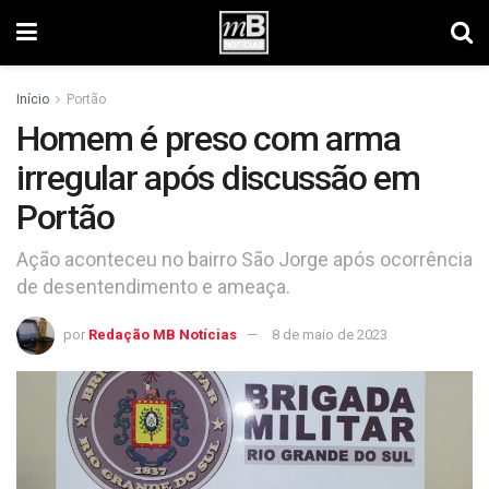
Início
Portão
Homem é preso com arma
irregular após discussão em
Portão
Ação aconteceu no bairro São Jorge após ocorrência
de desentendimento e ameaça.
por
Redação MB Notícias
8 de maio de 2023