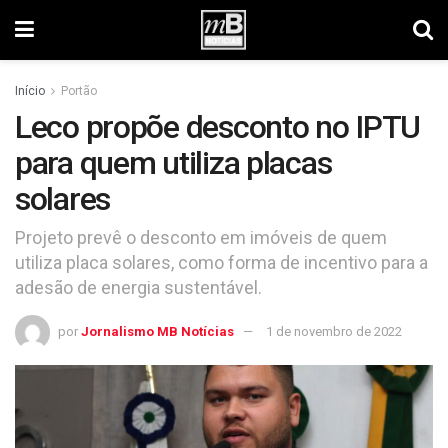
Início
Portão
Leco propõe desconto no IPTU
para quem utiliza placas
solares
Projeto prevê o desconto em imóveis de quem
utiliza placa solares, como forma de incentivo para a
adesão de energia sustentável.
por
Jornalismo MB Notícias
1 de novembro de 2022