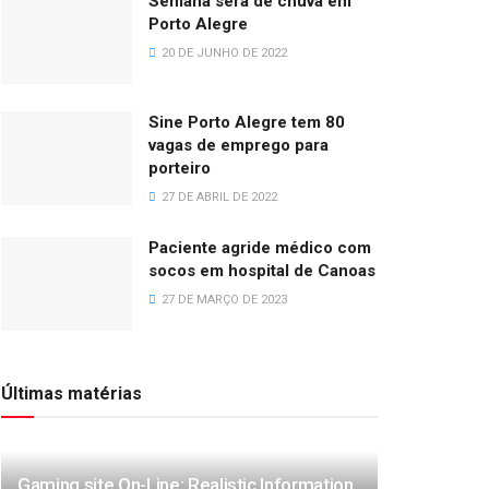
Semana será de chuva em
Porto Alegre
20 DE JUNHO DE 2022
Sine Porto Alegre tem 80
vagas de emprego para
porteiro
27 DE ABRIL DE 2022
Paciente agride médico com
socos em hospital de Canoas
27 DE MARÇO DE 2023
Últimas matérias
Gaming site On-Line: Realistic Information