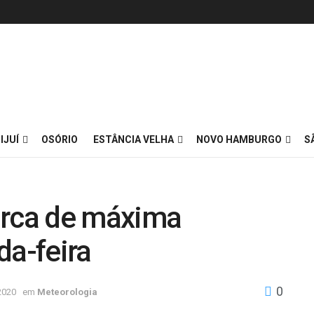
IJUÍ
OSÓRIO
ESTÂNCIA VELHA
NOVO HAMBURGO
S
arca de máxima
da-feira
0
2020
em
Meteorologia