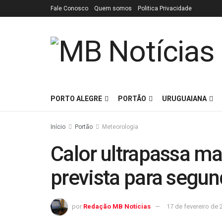
Fale Conosco
Quem somos
Politica Privacidade
PORTO ALEGRE
PORTÃO
URUGUAIANA
Início
Portão
Meteorologia
Calor ultrapassa m
prevista para segun
por
Redação MB Notícias
17 de fevereiro de 