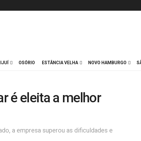
IJUÍ
OSÓRIO
ESTÂNCIA VELHA
NOVO HAMBURGO
S
 é eleita a melhor
do, a empresa superou as dificuldades e