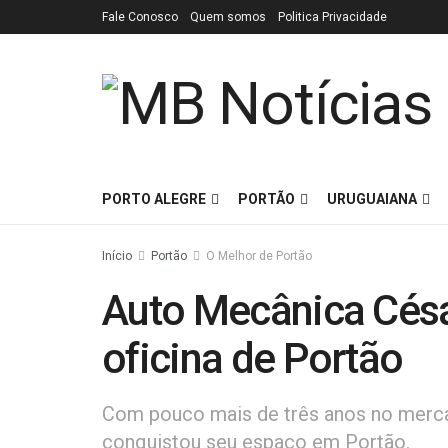
Fale Conosco
Quem somos
Politica Privacidade
PORTO ALEGRE
PORTÃO
URUGUAIANA
Início
Portão
O Melhor de Portão
Auto Mecânica César
oficina de Portão
Com pouco mais de três anos no merca
conquistou seu espaço em Portão.