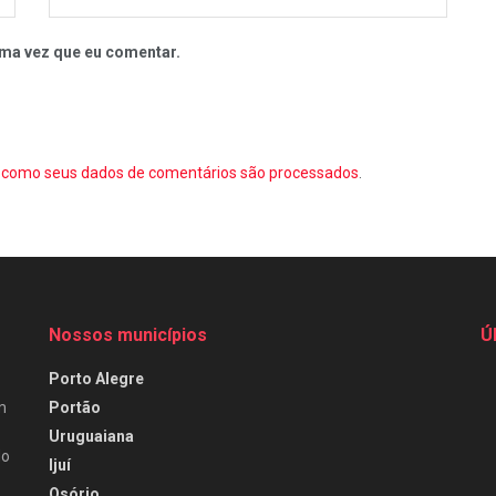
ma vez que eu comentar.
como seus dados de comentários são processados
.
Nossos municípios
Ú
Porto Alegre
Portão
m
Uruguaiana
do
Ijuí
Osório