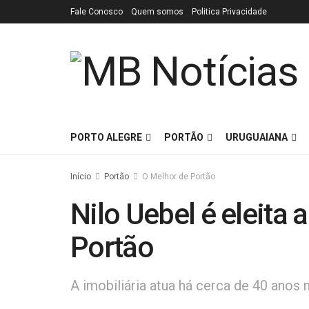
Fale Conosco
Quem somos
Politica Privacidade
PORTO ALEGRE
PORTÃO
URUGUAIANA
Início
Portão
O Melhor de Portão
Nilo Uebel é eleita 
Portão
A imobiliária atua há cerca de 40 anos n