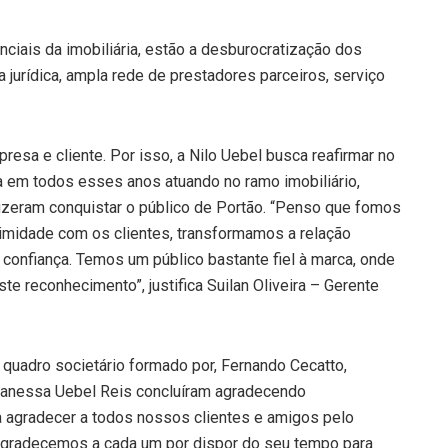
ciais da imobiliária, estão a desburocratização dos
 jurídica, ampla rede de prestadores parceiros, serviço
esa e cliente. Por isso, a Nilo Uebel busca reafirmar no
da em todos esses anos atuando no ramo imobiliário,
izeram conquistar o público de Portão. “Penso que fomos
imidade com os clientes, transformamos a relação
confiança. Temos um público bastante fiel à marca, onde
e reconhecimento”, justifica Suilan Oliveira – Gerente
o quadro societário formado por, Fernando Cecatto,
Vanessa Uebel Reis concluíram agradecendo
a agradecer a todos nossos clientes e amigos pelo
Agradecemos a cada um por dispor do seu tempo para