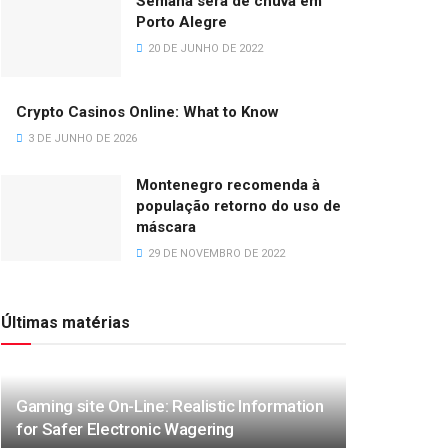
Semana será de chuva em
Porto Alegre
20 DE JUNHO DE 2022
Crypto Casinos Online: What to Know
3 DE JUNHO DE 2026
Montenegro recomenda à
população retorno do uso de
máscara
29 DE NOVEMBRO DE 2022
Últimas matérias
Gaming site On-Line: Realistic Information
for Safer Electronic Wagering