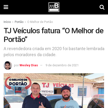
Início
Portão
O Melhor de Portão
TJ Veículos fatura “O Melhor de
Portão”
A revendedora criada em 2020 foi bastante lembrada
pelos moradores da cidade.
por
Wesley Dias
9 de dezembro de 2021