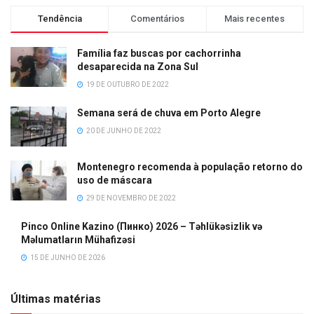
Tendência
Comentários
Mais recentes
Família faz buscas por cachorrinha
desaparecida na Zona Sul
19 DE OUTUBRO DE 2022
Semana será de chuva em Porto Alegre
20 DE JUNHO DE 2022
Montenegro recomenda à população retorno do
uso de máscara
29 DE NOVEMBRO DE 2022
Pinco Online Kazino (Пинко) 2026 – Təhlükəsizlik və
Məlumatların Mühafizəsi
15 DE JUNHO DE 2026
Últimas matérias