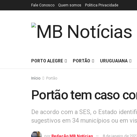
Fale Conosco
Quem somos
Politica Privacidade
PORTO ALEGRE
PORTÃO
URUGUAIANA
Início
Portão
Portão tem caso c
De acordo com a SES, o Estado identif
sugestivos em 34 municípios ou em vis
por
Redação MB Notícias
8 de janeiro de 202