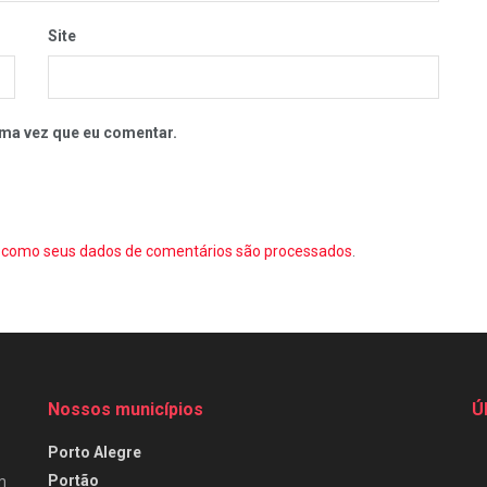
Site
ma vez que eu comentar.
como seus dados de comentários são processados
.
Nossos municípios
Ú
Porto Alegre
Portão
m