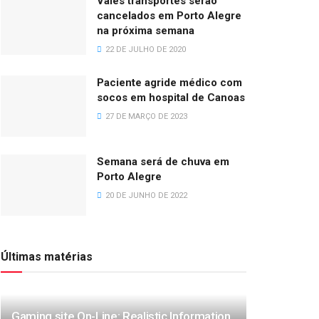
Vales transportes serão
cancelados em Porto Alegre
na próxima semana
22 DE JULHO DE 2020
Paciente agride médico com
socos em hospital de Canoas
27 DE MARÇO DE 2023
Semana será de chuva em
Porto Alegre
20 DE JUNHO DE 2022
Últimas matérias
Gaming site On-Line: Realistic Information