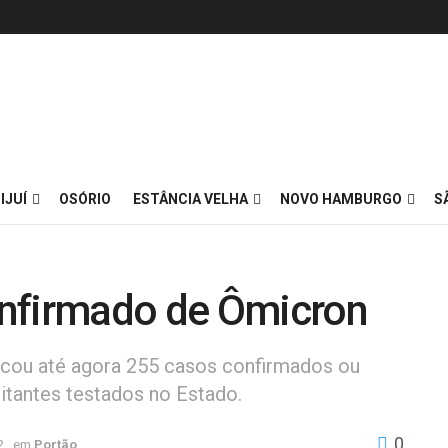
IJUÍ
OSÓRIO
ESTÂNCIA VELHA
NOVO HAMBURGO
S
onfirmado de Ômicron
icou até agora 255 casos confirmados ou
itantes testados no Estado.
0
2
em
Portão